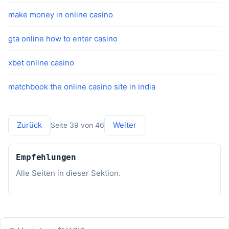
make money in online casino
gta online how to enter casino
xbet online casino
matchbook the online casino site in india
Zurück
Weiter
Seite 39 von 46
Empfehlungen
Alle Seiten in dieser Sektion.