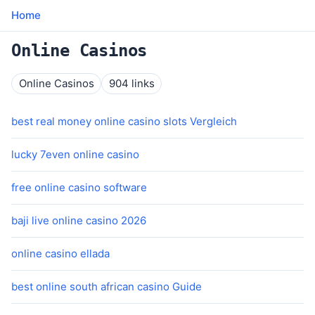
Home
Online Casinos
Online Casinos
904 links
best real money online casino slots Vergleich
lucky 7even online casino
free online casino software
baji live online casino 2026
online casino ellada
best online south african casino Guide