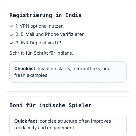
Registrierung in India
1. VPN optional nutzen
✓
2. E-Mail und Phone verifizieren
✓
3. INR Deposit via UPI
✓
Schritt-für-Schritt für Indians.
Checklist:
headline clarity, internal links, and
fresh examples.
Boni für indische Spieler
Quick fact:
concise structure often improves
readability and engagement.