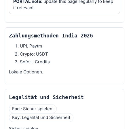
PORTAL note:
update this page regularly to keep
it relevant.
Zahlungsmethoden India 2026
UPI, Paytm
Crypto: USDT
Sofort-Credits
Lokale Optionen.
Legalität und Sicherheit
Fact: Sicher spielen.
Key: Legalität und Sicherheit
Sicher spielen.