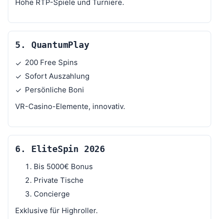
Hohe RTP-Spiele und Turniere.
5. QuantumPlay
200 Free Spins
✓
Sofort Auszahlung
✓
Persönliche Boni
✓
VR-Casino-Elemente, innovativ.
6. EliteSpin 2026
Bis 5000€ Bonus
Private Tische
Concierge
Exklusive für Highroller.