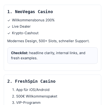
1. NeoVegas Casino
Willkommensbonus 200%
✓
Live Dealer
✓
Krypto-Cashout
✓
Modernes Design, 500+ Slots, schneller Support.
Checklist:
headline clarity, internal links, and
fresh examples.
2. FreshSpin Casino
App für iOS/Android
500€ Willkommenspaket
VIP-Programm