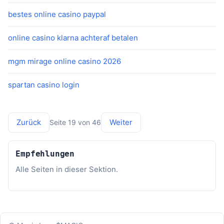
bestes online casino paypal
online casino klarna achteraf betalen
mgm mirage online casino 2026
spartan casino login
Zurück
Weiter
Seite 19 von 46
Empfehlungen
Alle Seiten in dieser Sektion.