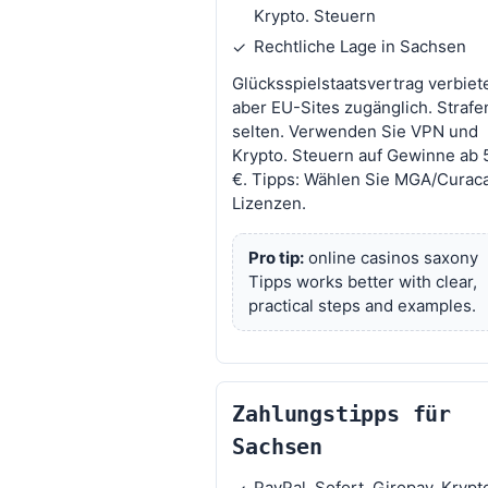
Krypto. Steuern
Rechtliche Lage in Sachsen
✓
Glücksspielstaatsvertrag verbiete
aber EU-Sites zugänglich. Strafe
selten. Verwenden Sie VPN und
Krypto. Steuern auf Gewinne ab 
€. Tipps: Wählen Sie MGA/Curac
Lizenzen.
Pro tip:
online casinos saxony
Tipps works better with clear,
practical steps and examples.
Zahlungstipps für
Sachsen
PayPal, Sofort, Giropay. Krypt