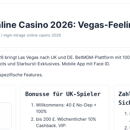
ine Casino 2026: Vegas-Feeli
/
mgm mirage online casino 2026
6 bringt Las Vegas nach UK und DE. BetMGM-Plattform mit 1000
ots und Starburst-Exklusives. Mobile App mit Face ID.
pezifische Features.
Bonusse für UK-Spieler
Zah
Sic
Willkommens: 40 £ No-Dep +
100%
bis 200 £. Wöchentlicher 10%
Cashback. VIP: