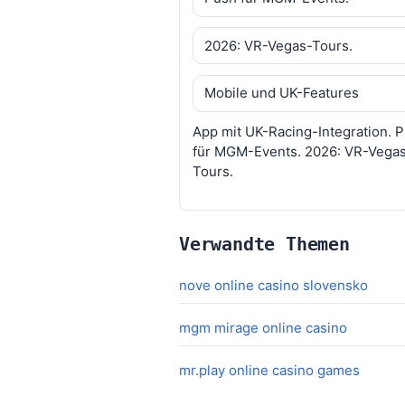
2026: VR-Vegas-Tours.
Mobile und UK-Features
App mit UK-Racing-Integration. 
für MGM-Events. 2026: VR-Vega
Tours.
Verwandte Themen
nove online casino slovensko
mgm mirage online casino
mr.play online casino games