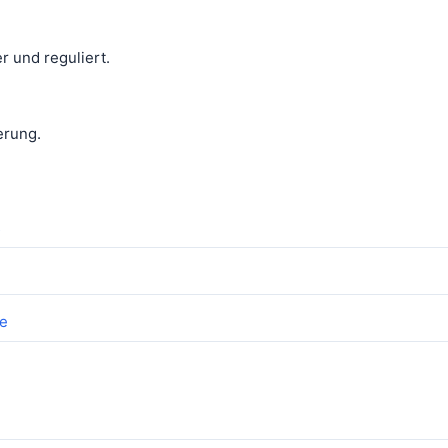
r und reguliert.
erung.
s
de