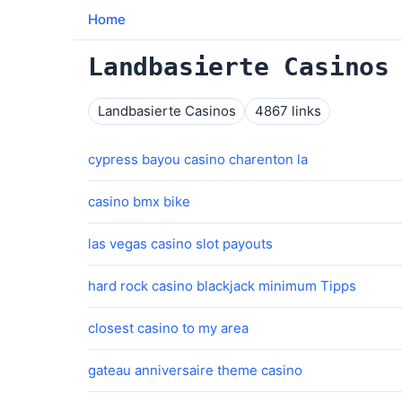
Home
Landbasierte Casinos
Landbasierte Casinos
4867 links
cypress bayou casino charenton la
casino bmx bike
las vegas casino slot payouts
hard rock casino blackjack minimum Tipps
closest casino to my area
gateau anniversaire theme casino