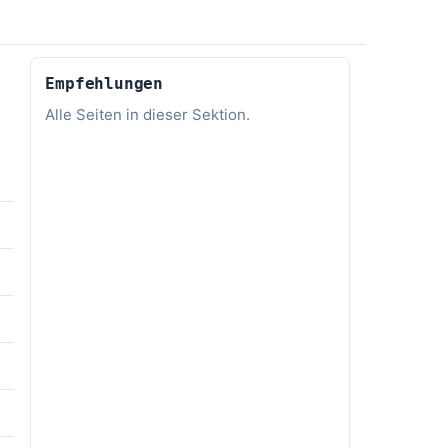
Empfehlungen
Alle Seiten in dieser Sektion.