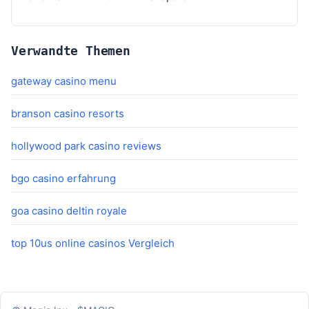
Verwandte Themen
gateway casino menu
branson casino resorts
hollywood park casino reviews
bgo casino erfahrung
goa casino deltin royale
top 10us online casinos Vergleich