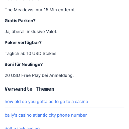
The Meadows, nur 15 Min entfernt.
Gratis Parken?
Ja, überall inklusive Valet.
Poker verfügbar?
Täglich ab 10 USD Stakes.
Boni für Neulinge?
20 USD Free Play bei Anmeldung.
Verwandte Themen
how old do you gotta be to go to a casino
bally's casino atlantic city phone number
deltin jack casino