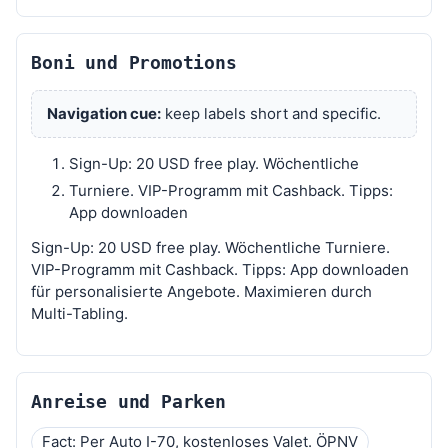
Boni und Promotions
Navigation cue:
keep labels short and specific.
Sign-Up: 20 USD free play. Wöchentliche
Turniere. VIP-Programm mit Cashback. Tipps:
App downloaden
Sign-Up: 20 USD free play. Wöchentliche Turniere.
VIP-Programm mit Cashback. Tipps: App downloaden
für personalisierte Angebote. Maximieren durch
Multi-Tabling.
Anreise und Parken
Fact: Per Auto I-70, kostenloses Valet. ÖPNV