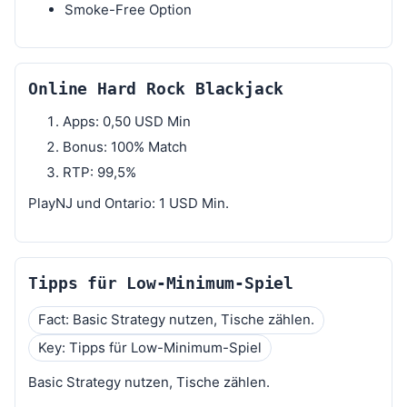
Smoke-Free Option
Online Hard Rock Blackjack
Apps: 0,50 USD Min
Bonus: 100% Match
RTP: 99,5%
PlayNJ und Ontario: 1 USD Min.
Tipps für Low-Minimum-Spiel
Fact: Basic Strategy nutzen, Tische zählen.
Key: Tipps für Low-Minimum-Spiel
Basic Strategy nutzen, Tische zählen.