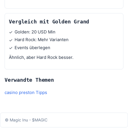
Vergleich mit Golden Grand
Golden: 20 USD Min
✓
Hard Rock: Mehr Varianten
✓
Events überlegen
✓
Ähnlich, aber Hard Rock besser.
Verwandte Themen
casino preston Tipps
© Magic Inu - $MAGIC