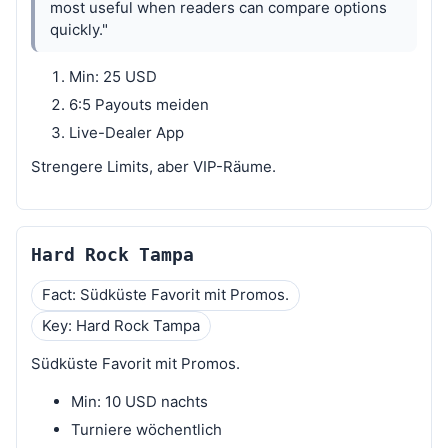
most useful when readers can compare options
quickly."
Min: 25 USD
6:5 Payouts meiden
Live-Dealer App
Strengere Limits, aber VIP-Räume.
Hard Rock Tampa
Fact: Südküste Favorit mit Promos.
Key: Hard Rock Tampa
Südküste Favorit mit Promos.
Min: 10 USD nachts
Turniere wöchentlich