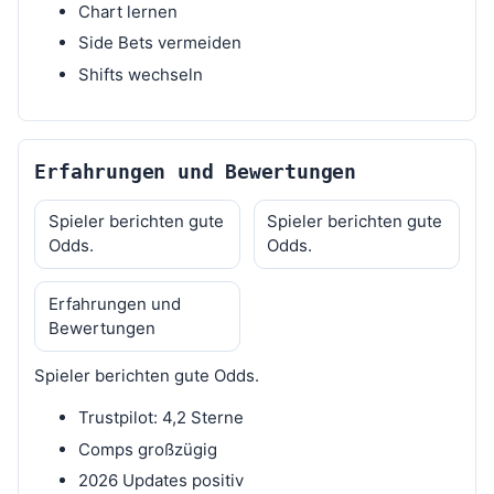
Chart lernen
Side Bets vermeiden
Shifts wechseln
Erfahrungen und Bewertungen
Spieler berichten gute
Spieler berichten gute
Odds.
Odds.
Erfahrungen und
Bewertungen
Spieler berichten gute Odds.
Trustpilot: 4,2 Sterne
Comps großzügig
2026 Updates positiv