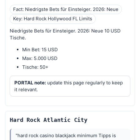
Fact: Niedrigste Bets für Einsteiger. 2026: Neue
Key: Hard Rock Hollywood FL Limits
Niedrigste Bets für Einsteiger. 2026: Neue 10 USD
Tische.
Min Bet: 15 USD
Max: 5.000 USD
Tische: 50+
PORTAL note:
update this page regularly to keep
it relevant.
Hard Rock Atlantic City
"hard rock casino blackjack minimum Tipps is