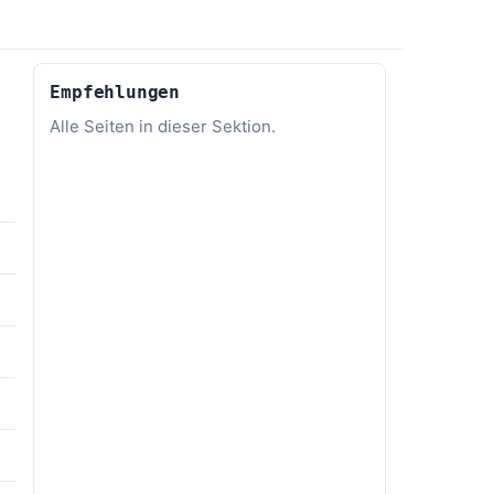
Empfehlungen
Alle Seiten in dieser Sektion.