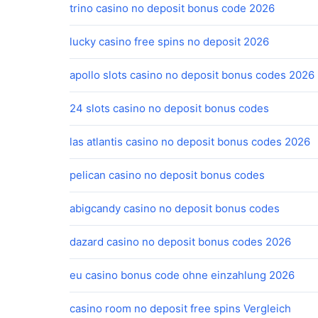
trino casino no deposit bonus code 2026
lucky casino free spins no deposit 2026
apollo slots casino no deposit bonus codes 2026
24 slots casino no deposit bonus codes
las atlantis casino no deposit bonus codes 2026
pelican casino no deposit bonus codes
abigcandy casino no deposit bonus codes
dazard casino no deposit bonus codes 2026
eu casino bonus code ohne einzahlung 2026
casino room no deposit free spins Vergleich