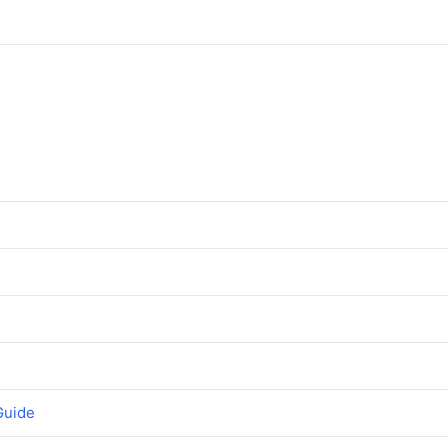
Guide