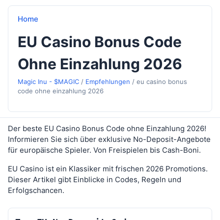
Home
EU Casino Bonus Code
Ohne Einzahlung 2026
Magic Inu - $MAGIC
/
Empfehlungen
/
eu casino bonus
code ohne einzahlung 2026
Der beste EU Casino Bonus Code ohne Einzahlung 2026!
Informieren Sie sich über exklusive No-Deposit-Angebote
für europäische Spieler. Von Freispielen bis Cash-Boni.
EU Casino ist ein Klassiker mit frischen 2026 Promotions.
Dieser Artikel gibt Einblicke in Codes, Regeln und
Erfolgschancen.