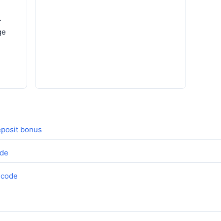
.
ge
n
eposit bonus
ode
 code