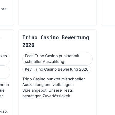
Ihre
s
Trino Casino Bewertung
2026
tzes
Fact: Trino Casino punktet mit
schneller Auszahlung
Key: Trino Casino Bewertung 2026
Trino Casino punktet mit schneller
önnen
Auszahlung und vielfältigem
Sie
Spielangebot. Unsere Tests
er
bestätigen Zuverlässigkeit.
orab.