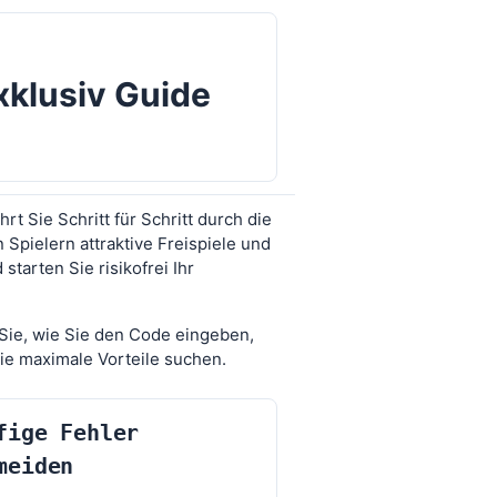
xklusiv Guide
t Sie Schritt für Schritt durch die
Spielern attraktive Freispiele und
tarten Sie risikofrei Ihr
 Sie, wie Sie den Code eingeben,
die maximale Vorteile suchen.
fige Fehler
meiden