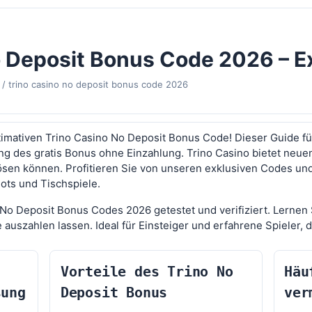
o Deposit Bonus Code 2026 – E
/
trino casino no deposit bonus code 2026
imativen Trino Casino No Deposit Bonus Code! Dieser Guide führ
 des gratis Bonus ohne Einzahlung. Trino Casino bietet neuen 
ösen können. Profitieren Sie von unseren exklusiven Codes und s
lots und Tischspiele.
 No Deposit Bonus Codes 2026 getestet und verifiziert. Lernen
uszahlen lassen. Ideal für Einsteiger und erfahrene Spieler, 
Vorteile des Trino No
Häu
sung
Deposit Bonus
ver