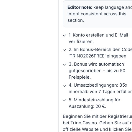
Editor note:
keep language an
intent consistent across this
section.
1. Konto erstellen und E-Mail
✓
verifizieren.
2. Im Bonus-Bereich den Cod
✓
'TRINO2026FREE' eingeben.
3. Bonus wird automatisch
✓
gutgeschrieben – bis zu 50
Freispiele.
4. Umsatzbedingungen: 35x
✓
innerhalb von 7 Tagen erfüllen
5. Mindesteinzahlung für
✓
Auszahlung: 20 €.
Beginnen Sie mit der Registrier
bei Trino Casino. Gehen Sie auf 
offizielle Website und klicken Sie