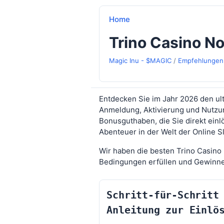
Home
Trino Casino N
Magic Inu - $MAGIC
/
Empfehlungen
Entdecken Sie im Jahr 2026 den ult
Anmeldung, Aktivierung und Nutzung
Bonusguthaben, die Sie direkt einl
Abenteuer in der Welt der Online S
Wir haben die besten Trino Casino
Bedingungen erfüllen und Gewinne a
Schritt-für-Schritt
Anleitung zur Einlö