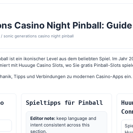
ns Casino Night Pinball: Guid
/
sonic generations casino night pinball
ball ist ein ikonischer Level aus dem beliebten Spiel. Im Jahr
ert mit Huuuge Casino Slots, wo Sie gratis Pinball-Slots spie
Mechanik, Tipps und Verbindungen zu modernen Casino-Apps ein.
no
Spieltipps für Pinball
Huu
Con
Editor note:
keep language and
intent consistent across this
Spie
section.
Hu