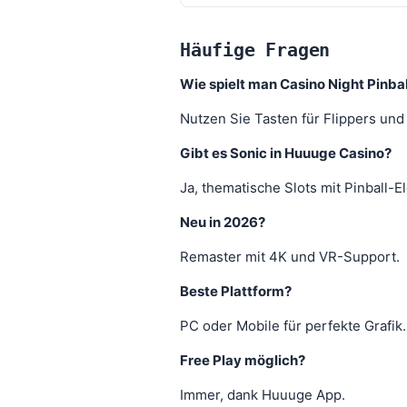
Häufige Fragen
Wie spielt man Casino Night Pinbal
Nutzen Sie Tasten für Flippers und
Gibt es Sonic in Huuuge Casino?
Ja, thematische Slots mit Pinball-E
Neu in 2026?
Remaster mit 4K und VR-Support.
Beste Plattform?
PC oder Mobile für perfekte Grafik.
Free Play möglich?
Immer, dank Huuuge App.