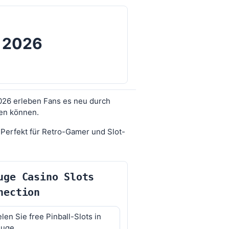
e 2026
 2026 erleben Fans es neu durch
len können.
 Perfekt für Retro-Gamer und Slot-
uge Casino Slots
nection
len Sie free Pinball-Slots in
uuge