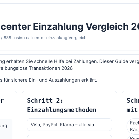
lcenter Einzahlung Vergleich 
/
888 casino callcenter einzahlung Vergleich
ng erhalten Sie schnelle Hilfe bei Zahlungen. Dieser Guide ver
 reibungslose Transaktionen 2026.
s für sichere Ein- und Auszahlungen erklärt.
er
Schritt 2:
Sch
Einzahlungsmethoden
mit
Fact
Visa, PayPal, Klarna – alle via
lung
Kar
Key: