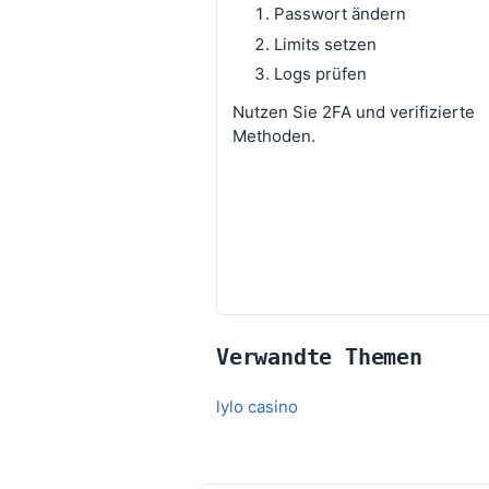
Passwort ändern
Limits setzen
Logs prüfen
Nutzen Sie 2FA und verifizierte
Methoden.
Verwandte Themen
lylo casino