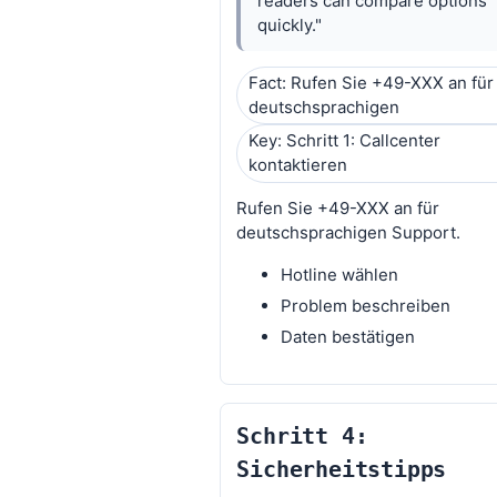
readers can compare options
quickly."
Fact: Rufen Sie +49-XXX an für
deutschsprachigen
Key: Schritt 1: Callcenter
kontaktieren
Rufen Sie +49-XXX an für
deutschsprachigen Support.
Hotline wählen
Problem beschreiben
Daten bestätigen
Schritt 4:
Sicherheitstipps