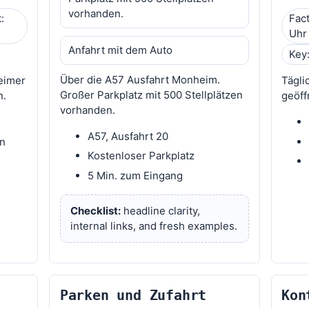
vorhanden.
:
Fact
Uhr
Anfahrt mit dem Auto
Key
Über die A57 Ausfahrt Monheim.
eimer
Tägli
Großer Parkplatz mit 500 Stellplätzen
n.
geöff
vorhanden.
A57, Ausfahrt 20
in
Kostenloser Parkplatz
5 Min. zum Eingang
Checklist:
headline clarity,
internal links, and fresh examples.
Parken und Zufahrt
Kon