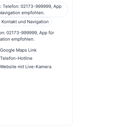
t: Telefon: 02173-999999, App
Navigation empfohlen.
 Kontakt und Navigation
on: 02173-999999, App für
ation empfohlen.
Google Maps Link
Telefon-Hotline
Website mit Live-Kamera