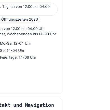
: Täglich von 12:00 bis 04:00
: Öffnungszeiten 2026
ch von 12:00 bis 04:00 Uhr
net, Wochenenden bis 06:00 Uhr.
Mo-Sa: 12-04 Uhr
So: 14-04 Uhr
Feiertage: 14-06 Uhr
takt und Navigation