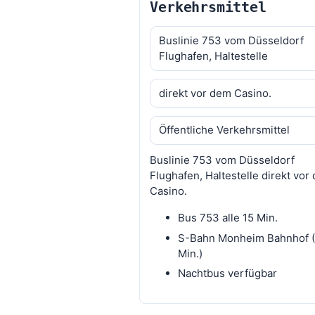
Verkehrsmittel
Buslinie 753 vom Düsseldorf
Flughafen, Haltestelle
direkt vor dem Casino.
Öffentliche Verkehrsmittel
Buslinie 753 vom Düsseldorf
Flughafen, Haltestelle direkt vor
Casino.
Bus 753 alle 15 Min.
S-Bahn Monheim Bahnhof 
Min.)
Nachtbus verfügbar