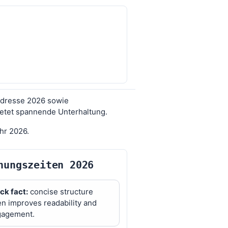
 Adresse 2026 sowie
ietet spannende Unterhaltung.
hr 2026.
nungszeiten 2026
ck fact:
concise structure
en improves readability and
gagement.