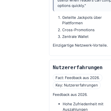
useful when readers can com
options quickly."
Geteilte Jackpots über
Plattformen
Cross-Promotions
Zentrale Wallet
Einzigartige Netzwerk-Vorteile.
Nutzererfahrungen
Fact: Feedback aus 2026.
Key: Nutzererfahrungen
Feedback aus 2026.
Hohe Zufriedenheit mit
Auszahlungen