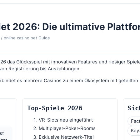
et 2026: Die ultimative Plattf
/
online casino net Guide
26 das Glücksspiel mit innovativen Features und riesiger Spiele
, von Registrierung bis Auszahlungen.
rbindet es mehrere Casinos zu einem Ökosystem mit geteilten B
Top-Spiele 2026
Sic
VR-Slots neu eingeführt
Fac
Multiplayer-Poker-Rooms
Key
st
Exklusive Netzwerk-Titel