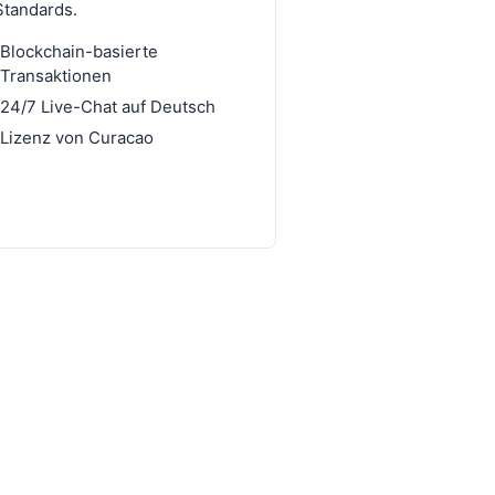
tandards.
Blockchain-basierte
Transaktionen
24/7 Live-Chat auf Deutsch
Lizenz von Curacao