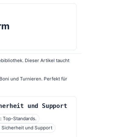
orm
bibliothek. Dieser Artikel taucht
oni und Turnieren. Perfekt für
herheit und Support
t: Top-Standards.
: Sicherheit und Support