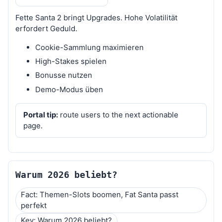
Fette Santa 2 bringt Upgrades. Hohe Volatilität
erfordert Geduld.
Cookie-Sammlung maximieren
High-Stakes spielen
Bonusse nutzen
Demo-Modus üben
Portal tip:
route users to the next actionable
page.
Warum 2026 beliebt?
Fact: Themen-Slots boomen, Fat Santa passt
perfekt
Key: Warum 2026 beliebt?