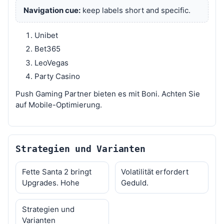
Navigation cue:
keep labels short and specific.
Unibet
Bet365
LeoVegas
Party Casino
Push Gaming Partner bieten es mit Boni. Achten Sie
auf Mobile-Optimierung.
Strategien und Varianten
Fette Santa 2 bringt
Volatilität erfordert
Upgrades. Hohe
Geduld.
Strategien und
Varianten