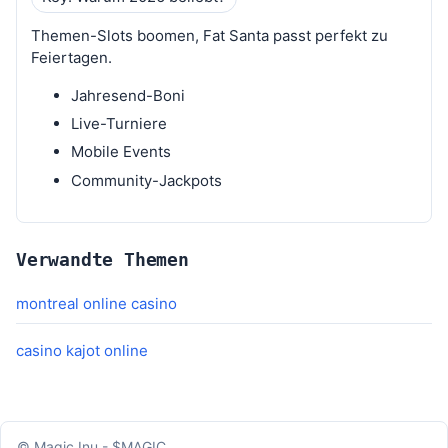
Themen-Slots boomen, Fat Santa passt perfekt zu
Feiertagen.
Jahresend-Boni
Live-Turniere
Mobile Events
Community-Jackpots
Verwandte Themen
montreal online casino
casino kajot online
© Magic Inu - $MAGIC