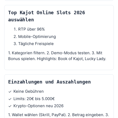
Top Kajot Online Slots 2026
auswählen
RTP über 96%
Mobile-Optimierung
Tägliche Freispiele
1. Kategorien filtern. 2. Demo-Modus testen. 3. Mit
Bonus spielen. Highlights: Book of Kajot, Lucky Lady.
Einzahlungen und Auszahlungen
Keine Gebühren
✓
Limits: 20€ bis 5.000€
✓
Krypto-Optionen neu 2026
✓
1. Wallet wählen (Skrill, PayPal). 2. Betrag eingeben. 3.