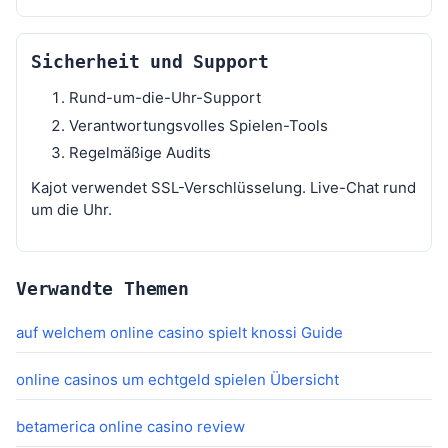
Sicherheit und Support
Rund-um-die-Uhr-Support
Verantwortungsvolles Spielen-Tools
Regelmäßige Audits
Kajot verwendet SSL-Verschlüsselung. Live-Chat rund
um die Uhr.
Verwandte Themen
auf welchem online casino spielt knossi Guide
online casinos um echtgeld spielen Übersicht
betamerica online casino review