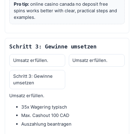
Pro tip:
online casino canada no deposit free
spins works better with clear, practical steps and
examples.
Schritt 3: Gewinne umsetzen
Umsatz erfüllen.
Umsatz erfüllen.
Schritt 3: Gewinne
umsetzen
Umsatz erfüllen.
35x Wagering typisch
Max. Cashout 100 CAD
Auszahlung beantragen