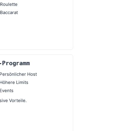
Roulette
Baccarat
-Programm
Persönlicher Host
Höhere Limits
Events
sive Vorteile.