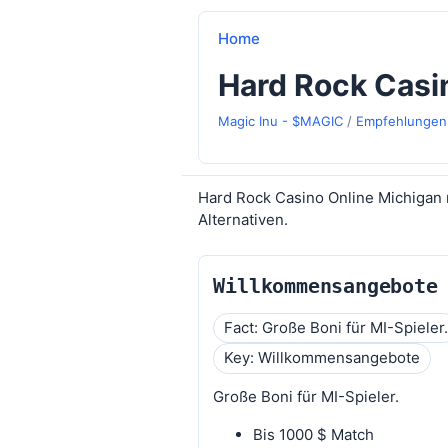
Home
Hard Rock Casi
Magic Inu - $MAGIC
/
Empfehlungen
Hard Rock Casino Online Michigan 
Alternativen.
Willkommensangebote
Fact: Große Boni für MI-Spieler.
Key: Willkommensangebote
Große Boni für MI-Spieler.
Bis 1000 $ Match