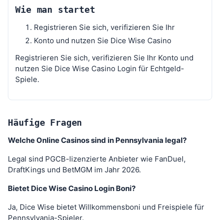
Wie man startet
Registrieren Sie sich, verifizieren Sie Ihr
Konto und nutzen Sie Dice Wise Casino
Registrieren Sie sich, verifizieren Sie Ihr Konto und
nutzen Sie Dice Wise Casino Login für Echtgeld-
Spiele.
Häufige Fragen
Welche Online Casinos sind in Pennsylvania legal?
Legal sind PGCB-lizenzierte Anbieter wie FanDuel,
DraftKings und BetMGM im Jahr 2026.
Bietet Dice Wise Casino Login Boni?
Ja, Dice Wise bietet Willkommensboni und Freispiele für
Pennsylvania-Spieler.