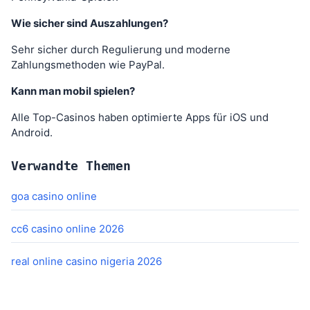
Wie sicher sind Auszahlungen?
Sehr sicher durch Regulierung und moderne
Zahlungsmethoden wie PayPal.
Kann man mobil spielen?
Alle Top-Casinos haben optimierte Apps für iOS und
Android.
Verwandte Themen
goa casino online
cc6 casino online 2026
real online casino nigeria 2026