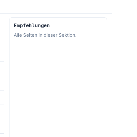
Empfehlungen
Alle Seiten in dieser Sektion.