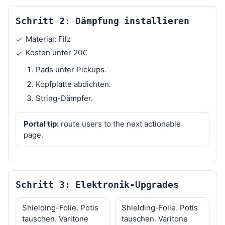
Schritt 2: Dämpfung installieren
Material: Filz
✓
Kosten unter 20€
✓
Pads unter Pickups.
Kopfplatte abdichten.
String-Dämpfer.
Portal tip:
route users to the next actionable
page.
Schritt 3: Elektronik-Upgrades
Shielding-Folie. Potis
Shielding-Folie. Potis
tauschen. Varitone
tauschen. Varitone