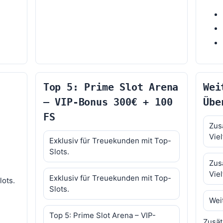
Top 5: Prime Slot Arena
Wei
– VIP-Bonus 300€ + 100
Übe
FS
Zus
Viel
Exklusiv für Treuekunden mit Top-
Slots.
Zus
Viel
Exklusiv für Treuekunden mit Top-
lots.
Slots.
Wei
Top 5: Prime Slot Arena – VIP-
Zusät