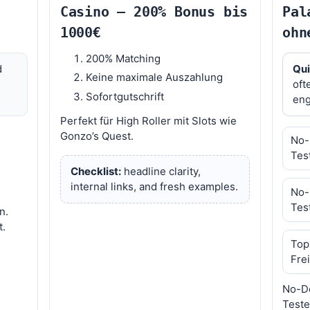
Casino – 200% Bonus bis
Pal
1000€
ohn
200% Matching
d
Qui
Keine maximale Auszahlung
oft
Sofortgutschrift
en
Perfekt für High Roller mit Slots wie
Gonzo’s Quest.
No-
Tes
Checklist:
headline clarity,
internal links, and fresh examples.
No-
Tes
n.
t.
Top
Fre
No-De
Teste