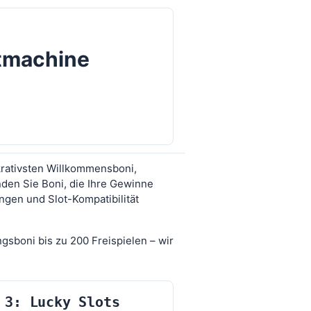
otmachine
krativsten Willkommensboni,
nden Sie Boni, die Ihre Gewinne
gen und Slot-Kompatibilität
ngsboni bis zu 200 Freispielen – wir
 3: Lucky Slots