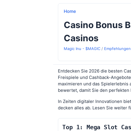
Home
Casino Bonus B
Casinos
Magic Inu - $MAGIC
/
Empfehlungen
Entdecken Sie 2026 die besten Casi
Freispiele und Cashback-Angebote v
maximieren und das Spielerlebnis 
bewertet, damit Sie den perfekten
In Zeiten digitaler Innovationen bi
decken alles ab. Lesen Sie weiter f
Top 1: Mega Slot Ca