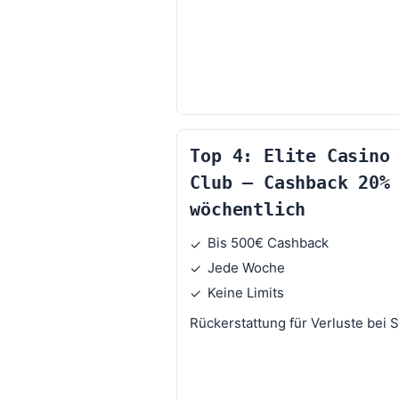
Top 4: Elite Casino
Club – Cashback 20%
wöchentlich
Bis 500€ Cashback
✓
Jede Woche
✓
Keine Limits
✓
Rückerstattung für Verluste bei S