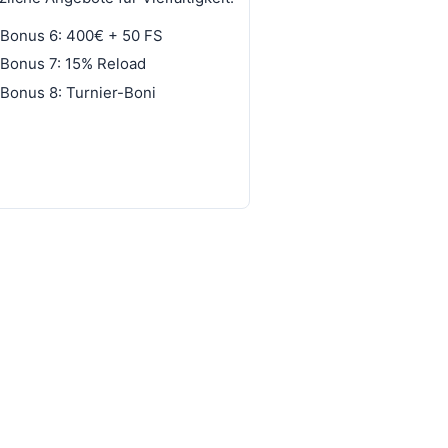
Bonus 6: 400€ + 50 FS
Bonus 7: 15% Reload
Bonus 8: Turnier-Boni