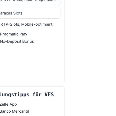
Caracas Slots
RTP-Slots, Mobile-optimiert.
Pragmatic Play
No-Deposit Bonus
lungstipps für VES
Zelle App
Banco Mercantil