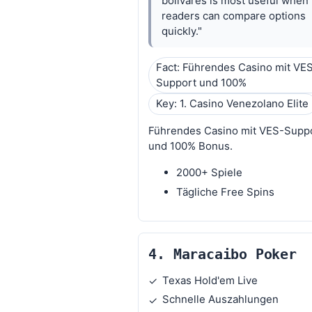
bolívares is most useful when
readers can compare options
quickly."
Fact: Führendes Casino mit VE
Support und 100%
Key: 1. Casino Venezolano Elite
Führendes Casino mit VES-Supp
und 100% Bonus.
2000+ Spiele
Tägliche Free Spins
4. Maracaibo Poker
Texas Hold'em Live
✓
Schnelle Auszahlungen
✓