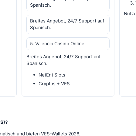
Spanisch.
Nutze
Breites Angebot, 24/7 Support auf
Spanisch.
5. Valencia Casino Online
Breites Angebot, 24/7 Support auf
Spanisch.
NetEnt Slots
Cryptos + VES
ES)?
matisch und bieten VES-Wallets 2026.