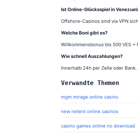
Ist Online-Glücksspiel in Venezuel
Offshore-Casinos sind via VPN sich
Welche Boni gibt es?
Willkommensbonus bis 500 VES + F
Wie schnell Auszahlungen?
Innerhalb 24h per Zelle oder Bank.
Verwandte Themen
mgm mirage online casino
new netent online casinos
casino games online no download