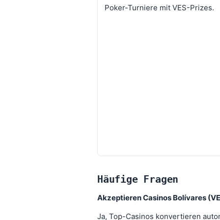
Poker-Turniere mit VES-Prizes.
Häufige Fragen
Akzeptieren Casinos Bolívares (V
Ja, Top-Casinos konvertieren auto