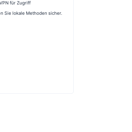
VPN für Zugriff
n Sie lokale Methoden sicher.