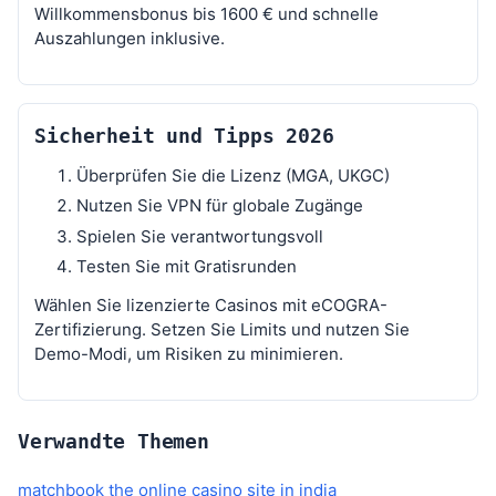
Willkommensbonus bis 1600 € und schnelle
Auszahlungen inklusive.
Sicherheit und Tipps 2026
Überprüfen Sie die Lizenz (MGA, UKGC)
Nutzen Sie VPN für globale Zugänge
Spielen Sie verantwortungsvoll
Testen Sie mit Gratisrunden
Wählen Sie lizenzierte Casinos mit eCOGRA-
Zertifizierung. Setzen Sie Limits und nutzen Sie
Demo-Modi, um Risiken zu minimieren.
Verwandte Themen
matchbook the online casino site in india