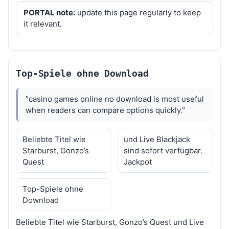
PORTAL note:
update this page regularly to keep
it relevant.
Top-Spiele ohne Download
"casino games online no download is most useful
when readers can compare options quickly."
Beliebte Titel wie
und Live Blackjack
Starburst, Gonzo’s
sind sofort verfügbar.
Quest
Jackpot
Top-Spiele ohne
Download
Beliebte Titel wie Starburst, Gonzo’s Quest und Live