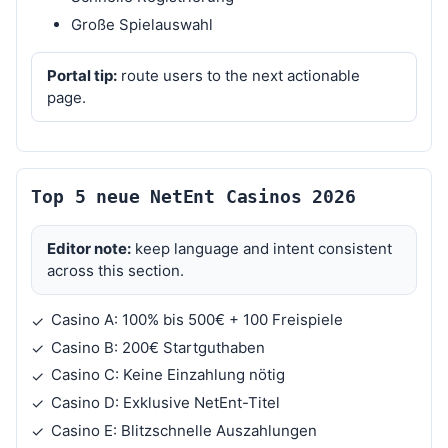
Große Spielauswahl
Portal tip:
route users to the next actionable
page.
Top 5 neue NetEnt Casinos 2026
Editor note:
keep language and intent consistent
across this section.
Casino A: 100% bis 500€ + 100 Freispiele
✓
Casino B: 200€ Startguthaben
✓
Casino C: Keine Einzahlung nötig
✓
Casino D: Exklusive NetEnt-Titel
✓
Casino E: Blitzschnelle Auszahlungen
✓