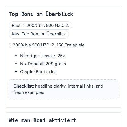
Top Boni im Überblick
Fact: 1. 200% bis 500 NZD. 2.
Key: Top Boni im Überblick
1. 200% bis 500 NZD. 2. 150 Freispiele.
Niedriger Umsatz: 25x
No-Deposit: 20$ gratis
Crypto-Boni extra
Checklist:
headline clarity, internal links, and
fresh examples.
Wie man Boni aktiviert