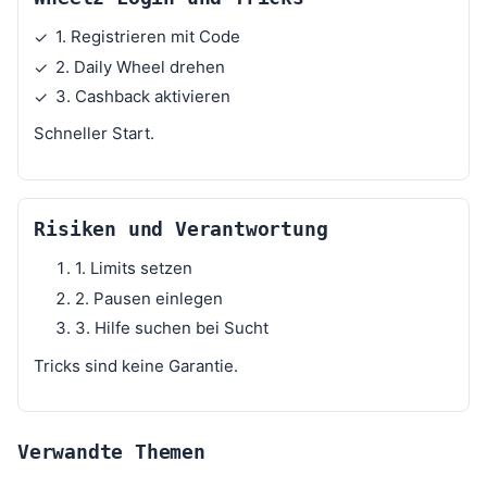
1. Registrieren mit Code
✓
2. Daily Wheel drehen
✓
3. Cashback aktivieren
✓
Schneller Start.
Risiken und Verantwortung
1. Limits setzen
2. Pausen einlegen
3. Hilfe suchen bei Sucht
Tricks sind keine Garantie.
Verwandte Themen