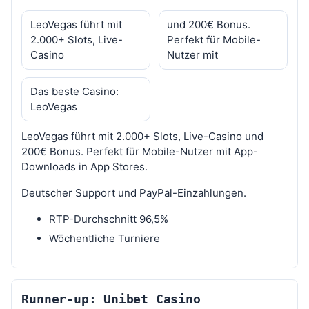
LeoVegas führt mit
und 200€ Bonus.
2.000+ Slots, Live-
Perfekt für Mobile-
Casino
Nutzer mit
Das beste Casino:
LeoVegas
LeoVegas führt mit 2.000+ Slots, Live-Casino und
200€ Bonus. Perfekt für Mobile-Nutzer mit App-
Downloads in App Stores.
Deutscher Support und PayPal-Einzahlungen.
RTP-Durchschnitt 96,5%
Wöchentliche Turniere
Runner-up: Unibet Casino