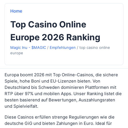
Home
Top Casino Online
Europe 2026 Ranking
Magic Inu - $MAGIC
/
Empfehlungen
/
top casino online
europe
Europa boomt 2026 mit Top Online-Casinos, die sichere
Spiele, hohe Boni und EU-Lizenzen bieten. Von
Deutschland bis Schweden dominieren Plattformen mit
RTP über 97% und mobilen Apps. Unser Ranking listet die
besten basierend auf Bewertungen, Auszahlungsraten
und Spielvielfalt.
Diese Casinos erfüllen strenge Regulierungen wie die
deutsche GiG und bieten Zahlungen in Euro. Ideal für