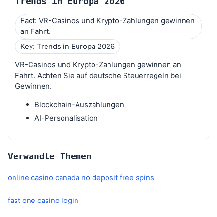
Trends in Europa 2026
Fact: VR-Casinos und Krypto-Zahlungen gewinnen
an Fahrt.
Key: Trends in Europa 2026
VR-Casinos und Krypto-Zahlungen gewinnen an
Fahrt. Achten Sie auf deutsche Steuerregeln bei
Gewinnen.
Blockchain-Auszahlungen
AI-Personalisation
Verwandte Themen
online casino canada no deposit free spins
fast one casino login