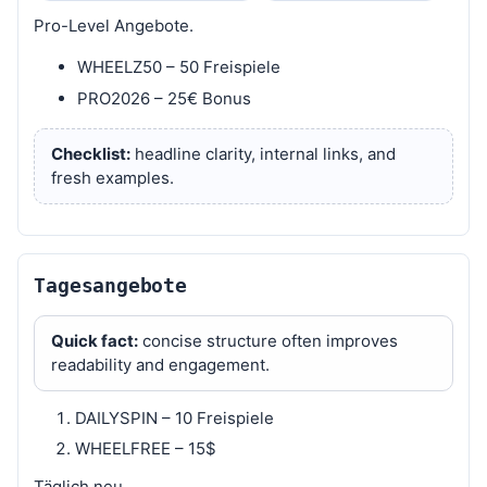
Pro-Level Angebote.
WHEELZ50 – 50 Freispiele
PRO2026 – 25€ Bonus
Checklist:
headline clarity, internal links, and
fresh examples.
Tagesangebote
Quick fact:
concise structure often improves
readability and engagement.
DAILYSPIN – 10 Freispiele
WHEELFREE – 15$
Täglich neu.