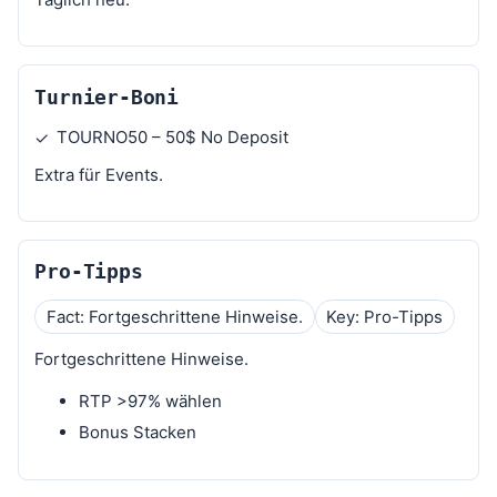
Turnier-Boni
TOURNO50 – 50$ No Deposit
✓
Extra für Events.
Pro-Tipps
Fact: Fortgeschrittene Hinweise.
Key: Pro-Tipps
Fortgeschrittene Hinweise.
RTP >97% wählen
Bonus Stacken