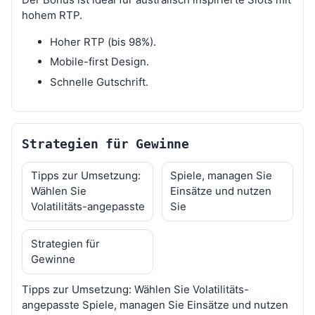
hohem RTP.
Hoher RTP (bis 98%).
Mobile-first Design.
Schnelle Gutschrift.
Strategien für Gewinne
Tipps zur Umsetzung:
Spiele, managen Sie
Wählen Sie
Einsätze und nutzen
Volatilitäts-angepasste
Sie
Strategien für
Gewinne
Tipps zur Umsetzung: Wählen Sie Volatilitäts-
angepasste Spiele, managen Sie Einsätze und nutzen