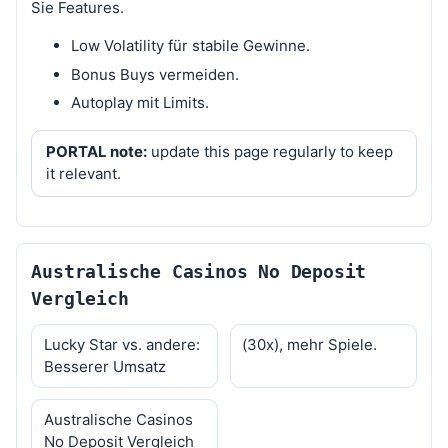
Sie Features.
Low Volatility für stabile Gewinne.
Bonus Buys vermeiden.
Autoplay mit Limits.
PORTAL note:
update this page regularly to keep
it relevant.
Australische Casinos No Deposit
Vergleich
Lucky Star vs. andere:
(30x), mehr Spiele.
Besserer Umsatz
Australische Casinos
No Deposit Vergleich