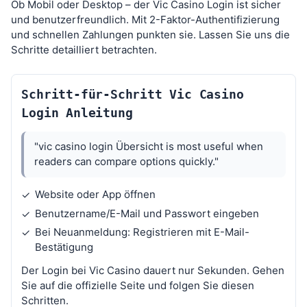
Ob Mobil oder Desktop – der Vic Casino Login ist sicher
und benutzerfreundlich. Mit 2-Faktor-Authentifizierung
und schnellen Zahlungen punkten sie. Lassen Sie uns die
Schritte detailliert betrachten.
Schritt-für-Schritt Vic Casino
Login Anleitung
"vic casino login Übersicht is most useful when
readers can compare options quickly."
Website oder App öffnen
✓
Benutzername/E-Mail und Passwort eingeben
✓
Bei Neuanmeldung: Registrieren mit E-Mail-
✓
Bestätigung
Der Login bei Vic Casino dauert nur Sekunden. Gehen
Sie auf die offizielle Seite und folgen Sie diesen
Schritten.