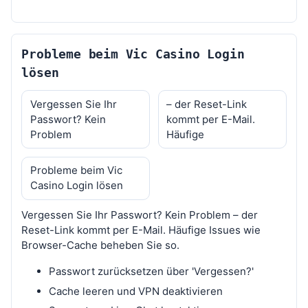
Probleme beim Vic Casino Login
lösen
Vergessen Sie Ihr
– der Reset-Link
Passwort? Kein
kommt per E-Mail.
Problem
Häufige
Probleme beim Vic
Casino Login lösen
Vergessen Sie Ihr Passwort? Kein Problem – der
Reset-Link kommt per E-Mail. Häufige Issues wie
Browser-Cache beheben Sie so.
Passwort zurücksetzen über 'Vergessen?'
Cache leeren und VPN deaktivieren