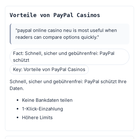
Vorteile von PayPal Casinos
"paypal online casino neu is most useful when
readers can compare options quickly."
Fact: Schnell, sicher und gebührenfrei: PayPal
schützt
Key: Vorteile von PayPal Casinos
Schnell, sicher und gebührenfrei: PayPal schützt Ihre
Daten.
Keine Bankdaten teilen
1-Klick-Einzahlung
Höhere Limits