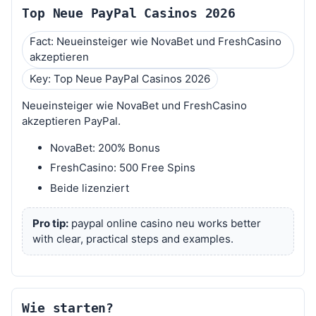
Top Neue PayPal Casinos 2026
Fact: Neueinsteiger wie NovaBet und FreshCasino
akzeptieren
Key: Top Neue PayPal Casinos 2026
Neueinsteiger wie NovaBet und FreshCasino
akzeptieren PayPal.
NovaBet: 200% Bonus
FreshCasino: 500 Free Spins
Beide lizenziert
Pro tip:
paypal online casino neu works better
with clear, practical steps and examples.
Wie starten?