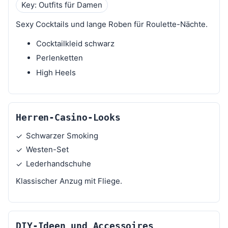
Key: Outfits für Damen
Sexy Cocktails und lange Roben für Roulette-Nächte.
Cocktailkleid schwarz
Perlenketten
High Heels
Herren-Casino-Looks
Schwarzer Smoking
✓
Westen-Set
✓
Lederhandschuhe
✓
Klassischer Anzug mit Fliege.
DIY-Ideen und Accessoires