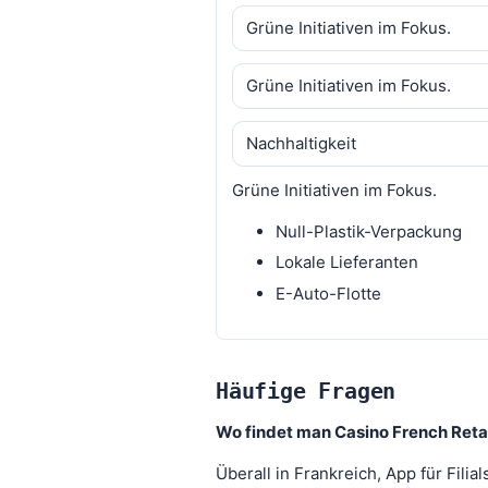
Grüne Initiativen im Fokus.
Grüne Initiativen im Fokus.
Nachhaltigkeit
Grüne Initiativen im Fokus.
Null-Plastik-Verpackung
Lokale Lieferanten
E-Auto-Flotte
Häufige Fragen
Wo findet man Casino French Reta
Überall in Frankreich, App für Filia