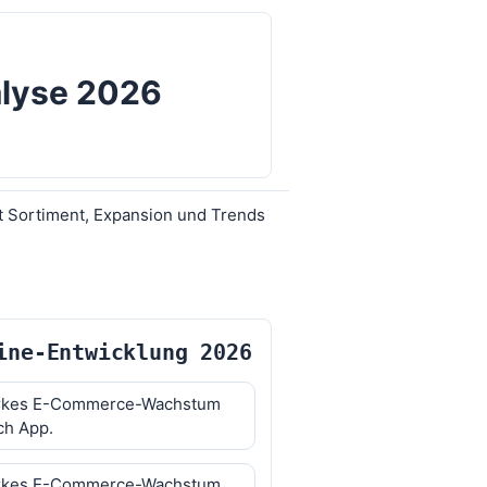
alyse 2026
et Sortiment, Expansion und Trends
ine-Entwicklung 2026
rkes E-Commerce-Wachstum
ch App.
rkes E-Commerce-Wachstum