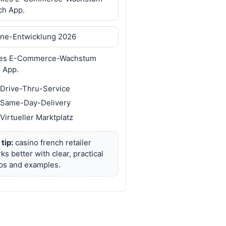
ch App.
ine-Entwicklung 2026
kes E-Commerce-Wachstum
 App.
Drive-Thru-Service
Same-Day-Delivery
Virtueller Marktplatz
 tip:
casino french retailer
ks better with clear, practical
ps and examples.