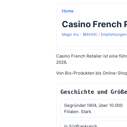
Home
Casino French 
Magic Inu - $MAGIC
/
Empfehlungen
Casino French Retailer ist eine fü
2026.
Von Bio-Produkten bis Online-Shop
Geschichte und Größ
Gegründet 1904, über 10.000
Filialen. Stark
in Südfrankreich.