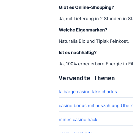
Gibt es Online-Shopping?
Ja, mit Lieferung in 2 Stunden in S
Welche Eigenmarken?
Naturalia Bio und Tipiak Feinkost.
Ist es nachhaltig?
Ja, 100% erneuerbare Energie in Fil
Verwandte Themen
la barge casino lake charles
casino bonus mit auszahlung Übers
mines casino hack