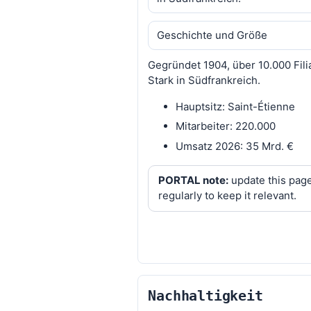
Geschichte und Größe
Gegründet 1904, über 10.000 Fili
Stark in Südfrankreich.
Hauptsitz: Saint-Étienne
Mitarbeiter: 220.000
Umsatz 2026: 35 Mrd. €
PORTAL note:
update this pag
regularly to keep it relevant.
Nachhaltigkeit