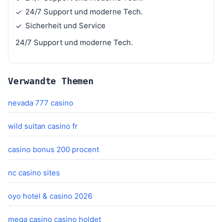
24/7 Support und moderne Tech.
✓
Sicherheit und Service
✓
24/7 Support und moderne Tech.
Verwandte Themen
nevada 777 casino
wild sultan casino fr
casino bonus 200 procent
nc casino sites
oyo hotel & casino 2026
mega casino casino holdet