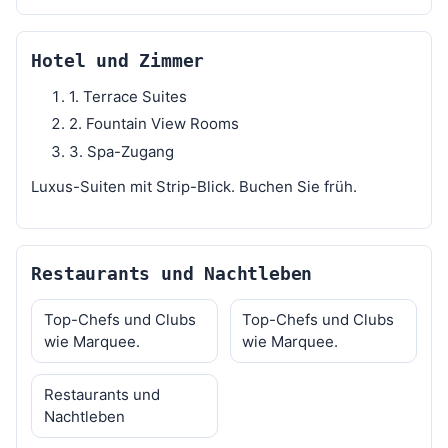
Hotel und Zimmer
1. Terrace Suites
2. Fountain View Rooms
3. Spa-Zugang
Luxus-Suiten mit Strip-Blick. Buchen Sie früh.
Restaurants und Nachtleben
Top-Chefs und Clubs
Top-Chefs und Clubs
wie Marquee.
wie Marquee.
Restaurants und
Nachtleben