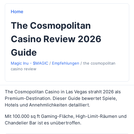
Home
The Cosmopolitan
Casino Review 2026
Guide
Magic Inu - $MAGIC
/
Empfehlungen
/
the cosmopolitan
casino review
The Cosmopolitan Casino in Las Vegas strahlt 2026 als
Premium-Destination. Dieser Guide bewertet Spiele,
Hotels und Annehmlichkeiten detailliert.
Mit 100.000 sq ft Gaming-Fläche, High-Limit-Räumen und
Chandelier Bar ist es unübertroffen.