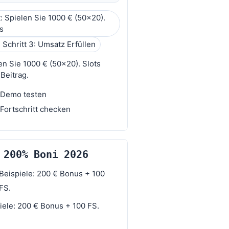
: Spielen Sie 1000 € (50x20).
s
 Schritt 3: Umsatz Erfüllen
en Sie 1000 € (50x20). Slots
Beitrag.
Demo testen
Fortschritt checken
 200% Boni 2026
Beispiele: 200 € Bonus + 100
FS.
iele: 200 € Bonus + 100 FS.