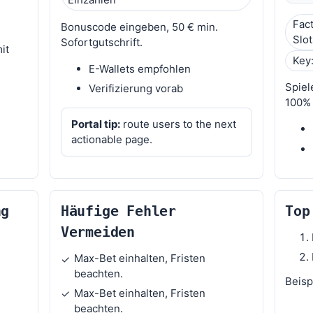
Fact
Bonuscode eingeben, 50 € min.
Slot
Sofortgutschrift.
it
Key:
E-Wallets empfohlen
Spiel
Verifizierung vorab
100% 
Portal tip:
route users to the next
actionable page.
ng
Häufige Fehler
Top
Vermeiden
Max-Bet einhalten, Fristen
✓
beachten.
Beisp
Max-Bet einhalten, Fristen
✓
beachten.