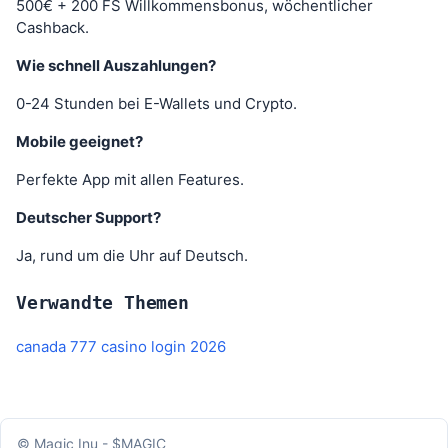
500€ + 200 FS Willkommensbonus, wöchentlicher
Cashback.
Wie schnell Auszahlungen?
0-24 Stunden bei E-Wallets und Crypto.
Mobile geeignet?
Perfekte App mit allen Features.
Deutscher Support?
Ja, rund um die Uhr auf Deutsch.
Verwandte Themen
canada 777 casino login 2026
© Magic Inu - $MAGIC