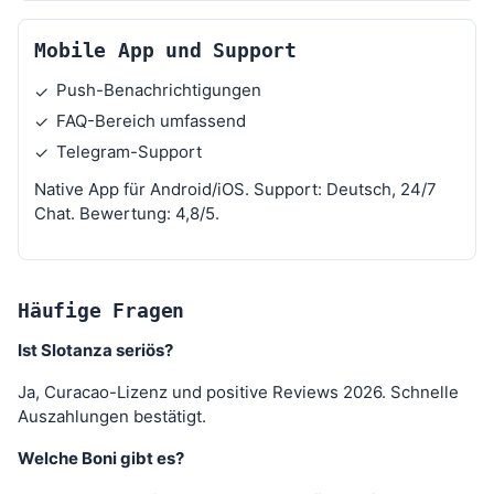
Mobile App und Support
Push-Benachrichtigungen
✓
FAQ-Bereich umfassend
✓
Telegram-Support
✓
Native App für Android/iOS. Support: Deutsch, 24/7
Chat. Bewertung: 4,8/5.
Häufige Fragen
Ist Slotanza seriös?
Ja, Curacao-Lizenz und positive Reviews 2026. Schnelle
Auszahlungen bestätigt.
Welche Boni gibt es?