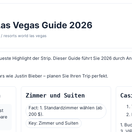
Las Vegas Guide 2026
/
resorts world las vegas
ueste Highlight der Strip. Dieser Guide führt Sie 2026 durch 
s wie Justin Bieber – planen Sie Ihren Trip perfekt.
n
Zimmer und Suiten
Cas
Fact: 1. Standardzimmer wählen (ab
st
200 $).
pare
Key: Zimmer und Suiten
1. Bu
3. VI