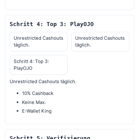
Schritt 4: Top 3: PlayOJO
Unrestricted Cashouts
Unrestricted Cashouts
täglich.
täglich.
Schritt 4: Top 3:
PlayOJO
Unrestricted Cashouts täglich.
10% Cashback
Keine Max.
E-Wallet King
Schritt 5: Verifizierung