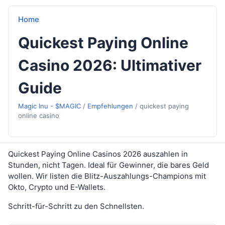
Home
Quickest Paying Online
Casino 2026: Ultimativer
Guide
Magic Inu - $MAGIC
/
Empfehlungen
/
quickest paying
online casino
Quickest Paying Online Casinos 2026 auszahlen in
Stunden, nicht Tagen. Ideal für Gewinner, die bares Geld
wollen. Wir listen die Blitz-Auszahlungs-Champions mit
Okto, Crypto und E-Wallets.
Schritt-für-Schritt zu den Schnellsten.