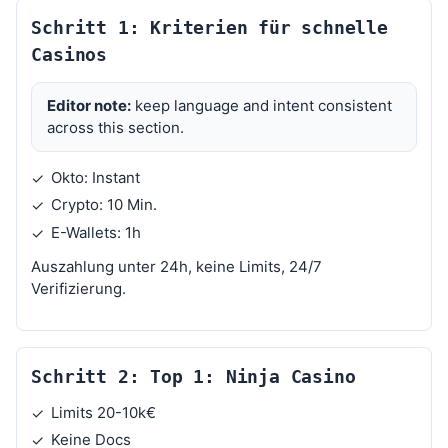
Schritt 1: Kriterien für schnelle
Casinos
Editor note:
keep language and intent consistent
across this section.
Okto: Instant
✓
Crypto: 10 Min.
✓
E-Wallets: 1h
✓
Auszahlung unter 24h, keine Limits, 24/7
Verifizierung.
Schritt 2: Top 1: Ninja Casino
Limits 20-10k€
✓
Keine Docs
✓