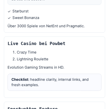
Starburst
✓
Sweet Bonanza
✓
Über 3000 Spiele von NetEnt und Pragmatic.
Live Casino bei Powbet
Crazy Time
Lightning Roulette
Evolution Gaming Streams in HD.
Checklist:
headline clarity, internal links, and
fresh examples.
Sportwetten Feature