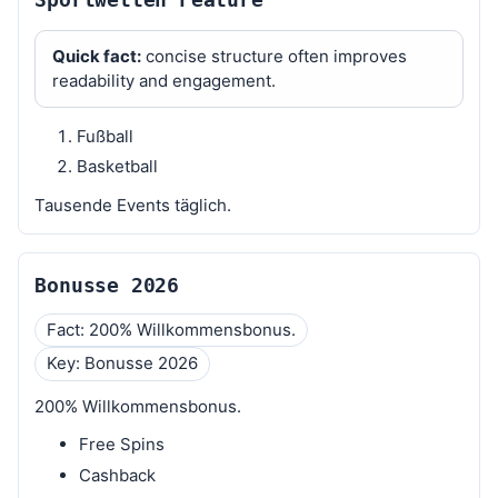
Quick fact:
concise structure often improves
readability and engagement.
Fußball
Basketball
Tausende Events täglich.
Bonusse 2026
Fact: 200% Willkommensbonus.
Key: Bonusse 2026
200% Willkommensbonus.
Free Spins
Cashback