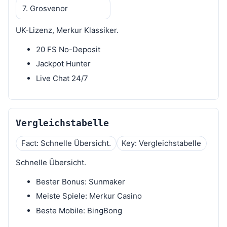
7. Grosvenor
UK-Lizenz, Merkur Klassiker.
20 FS No-Deposit
Jackpot Hunter
Live Chat 24/7
Vergleichstabelle
Fact: Schnelle Übersicht.
Key: Vergleichstabelle
Schnelle Übersicht.
Bester Bonus: Sunmaker
Meiste Spiele: Merkur Casino
Beste Mobile: BingBong