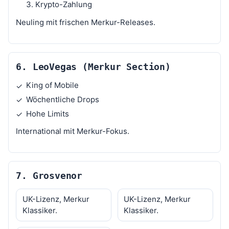
Krypto-Zahlung
Neuling mit frischen Merkur-Releases.
6. LeoVegas (Merkur Section)
King of Mobile
✓
Wöchentliche Drops
✓
Hohe Limits
✓
International mit Merkur-Fokus.
7. Grosvenor
UK-Lizenz, Merkur
UK-Lizenz, Merkur
Klassiker.
Klassiker.