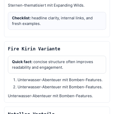
Sternen-thematisiert mit Expanding Wilds.
Checklist:
headline clarity, internal links, and
fresh examples.
Fire Kirin Variante
Quick fact:
concise structure often improves
readability and engagement.
Unterwasser-Abenteuer mit Bomben-Features.
Unterwasser-Abenteuer mit Bomben-Features.
Unterwasser-Abenteuer mit Bomben-Features.