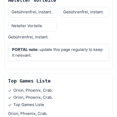
Neteller Vorteile
Gebührenfrei, instant.
Gebührenfrei, instant.
Neteller Vorteile
Gebührenfrei, instant.
PORTAL note:
update this page regularly to keep
it relevant.
Top Games Liste
Orion, Phoenix, Crab.
✓
Orion, Phoenix, Crab.
✓
Top Games Liste
✓
Orion, Phoenix, Crab.