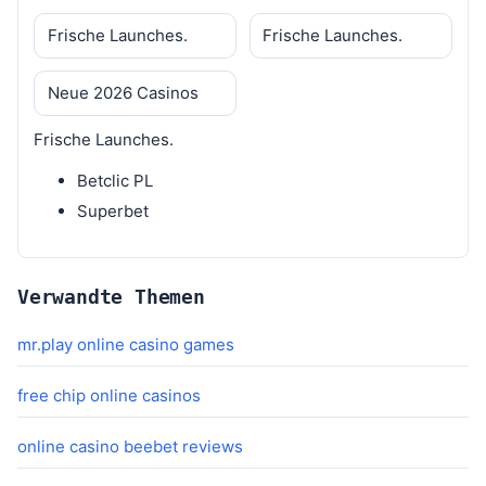
Frische Launches.
Frische Launches.
Neue 2026 Casinos
Frische Launches.
Betclic PL
Superbet
Verwandte Themen
mr.play online casino games
free chip online casinos
online casino beebet reviews