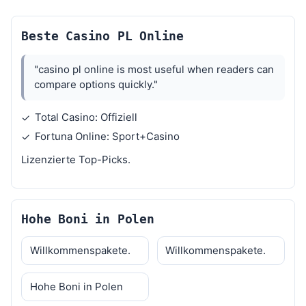
Beste Casino PL Online
"casino pl online is most useful when readers can
compare options quickly."
Total Casino: Offiziell
✓
Fortuna Online: Sport+Casino
✓
Lizenzierte Top-Picks.
Hohe Boni in Polen
Willkommenspakete.
Willkommenspakete.
Hohe Boni in Polen