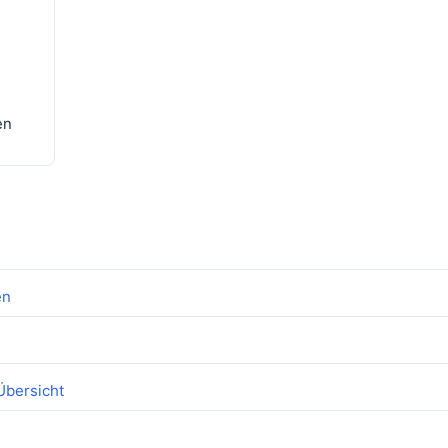
en
en
 Übersicht