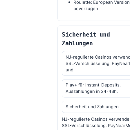
Roulette: European Version
bevorzugen
Sicherheit und
Zahlungen
NJ-regulierte Casinos verwen
SSL-Verschlüsselung. PayNea
und
Play+ für Instant-Deposits.
Auszahlungen in 24-48h.
Sicherheit und Zahlungen
NJ-regulierte Casinos verwende
SSL-Verschlüsselung. PayNearM