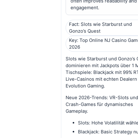
often improves readability and
engagement.
Fact: Slots wie Starburst und
Gonzo’s Quest
Key: Top Online NJ Casino Ga
2026
Slots wie Starburst und Gonzo’s
dominieren mit Jackpots über 1 M
Tischspiele: Blackjack mit 99% R
Live-Casinos mit echten Dealern 
Evolution Gaming.
Neue 2026-Trends: VR-Slots un
Crash-Games für dynamisches
Gameplay.
Slots: Hohe Volatilität wähl
Blackjack: Basic Strategy n