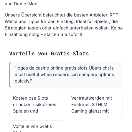
und Demo-Modi.
Unsere Übersicht beleuchtet die besten Anbieter, RTP-
Werte und Tipps für den Einstieg. Ideal für Spieler, die
Strategien testen oder einfach unterhalten wollen. Keine
Einzahlung nötig – starten Sie sofort!
Vorteile von Gratis Slots
"jogos de casino online gratis slots Übersicht is
most useful when readers can compare options
quickly."
Kostenlose Slots
Vertrautwerden mit
erlauben risikofreies
Features. STHLM
Spielen und
Gaming glänzt mit
Vorteile von Gratis