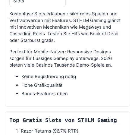
Slots
Kostenlose Slots erlauben risikofreies Spielen und
Vertrautwerden mit Features. STHLM Gaming glänzt
mit innovativen Mechaniken wie Megaways und
Cascading Reels. Testen Sie Hits wie Book of Dead
oder Starburst gratis.
Perfekt für Mobile-Nutzer: Responsive Designs
sorgen für flüssiges Gameplay unterwegs. 2026
bieten viele Casinos Tausende Demo-Spiele an.
Keine Registrierung nötig
Hohe Grafikqualität
Bonus-Features üben
Top Gratis Slots von STHLM Gaming
Razor Returns (96.7% RTP)