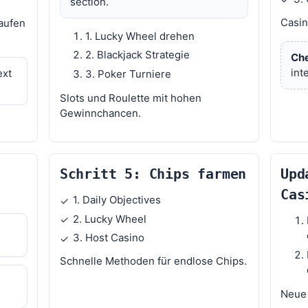
section.
Casin
aufen
1. Lucky Wheel drehen
2. Blackjack Strategie
Che
int
ext
3. Poker Turniere
Slots und Roulette mit hohen
Gewinnchancen.
Schritt 5: Chips farmen
Upd
Cas
1. Daily Objectives
✓
2. Lucky Wheel
✓
3. Host Casino
✓
Schnelle Methoden für endlose Chips.
Neue 