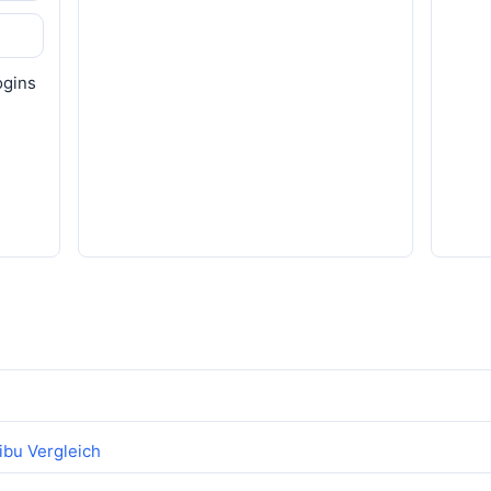
ogins
ibu Vergleich